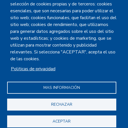
Radicación de comunicaciones oficiales vía web
:
selección de cookies propias y de terceros: cookies
contacto@ideam.gov.co
esenciales, que son necesarias para poder utilizar el
sitio web; cookies funcionales, que facilitan el uso del
@IDEAM.INSTITUTO
sitio web; cookies de rendimiento, que utilizamos
@IDEAMCOLOMBIA
para generar datos agregados sobre el uso del sitio
@IDEAMCOLOMBIA
web y estadísticas; y cookies de marketing, que se
utilizan para mostrar contenido y publicidad
INSTITUTO IDEAM
relevantes. Si selecciona "ACEPTAR", acepta el uso
de las cookies.
Politicas de privacidad
Políticas
Mapa del sitio
Accesibilidad
Términos y condiciones
MAS INFORMACIÓN
RECHAZAR
ACEPTAR