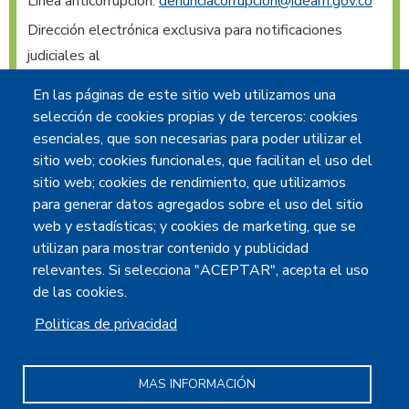
Línea anticorrupción:
denunciacorrupcion@ideam.gov.co
Dirección electrónica exclusiva para notificaciones 
judiciales al 
IDEAM
:
notificacionesjudiciales@ideam.gov.co
En las páginas de este sitio web utilizamos una
Radicación de comunicaciones oficiales vía web
:
selección de cookies propias y de terceros: cookies
contacto@ideam.gov.co
esenciales, que son necesarias para poder utilizar el
sitio web; cookies funcionales, que facilitan el uso del
@IDEAM.INSTITUTO
sitio web; cookies de rendimiento, que utilizamos
@IDEAMCOLOMBIA
para generar datos agregados sobre el uso del sitio
@IDEAMCOLOMBIA
web y estadísticas; y cookies de marketing, que se
utilizan para mostrar contenido y publicidad
INSTITUTO IDEAM
relevantes. Si selecciona "ACEPTAR", acepta el uso
de las cookies.
Politicas de privacidad
Políticas
Mapa del sitio
Accesibilidad
Términos y condiciones
MAS INFORMACIÓN