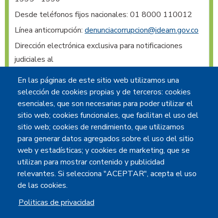
Desde teléfonos fijos nacionales: 01 8000 110012
Línea anticorrupción:
denunciacorrupcion@ideam.gov.co
Dirección electrónica exclusiva para notificaciones 
judiciales al 
IDEAM
:
notificacionesjudiciales@ideam.gov.co
En las páginas de este sitio web utilizamos una
Radicación de comunicaciones oficiales vía web
:
selección de cookies propias y de terceros: cookies
contacto@ideam.gov.co
esenciales, que son necesarias para poder utilizar el
sitio web; cookies funcionales, que facilitan el uso del
@IDEAM.INSTITUTO
sitio web; cookies de rendimiento, que utilizamos
@IDEAMCOLOMBIA
para generar datos agregados sobre el uso del sitio
@IDEAMCOLOMBIA
web y estadísticas; y cookies de marketing, que se
utilizan para mostrar contenido y publicidad
INSTITUTO IDEAM
relevantes. Si selecciona "ACEPTAR", acepta el uso
de las cookies.
Politicas de privacidad
Políticas
Mapa del sitio
Accesibilidad
Términos y condiciones